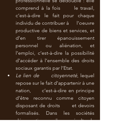
professionnelle se dédouble : elle 
comprend à la fois      le travail, 
c’est-à-dire le fait pour chaque 
individu de contribuer à      l’oeuvre 
productive de biens et services, et 
d’en tirer épanouissement      
personnel ou aliénation, et 
l’emploi, c’est-à-dire la possibilité      
d’accéder à l’ensemble des droits 
sociaux garantis par l’Etat.
Le lien de      citoyenneté
, lequel 
repose sur le fait d’appartenir à une 
nation,      c’est-à-dire en principe 
d’être reconnu comme citoyen 
disposant de droits      et devoirs 
formalisés. Dans les sociétés 
démocratiques, il en résulte la      
nécessité pour la nation d’agir 
pour que tous les citoyens soient 