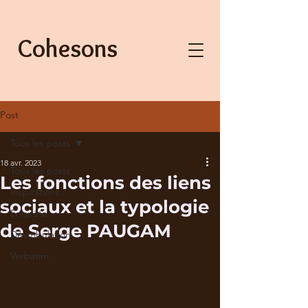
Cohesons
Post
Tous les posts
18 avr. 2023
Tous les posts
Les fonctions des liens
Inspirations
sociaux et la typologie
Enquête
de Serge PAUGAM
Déambulation
Verbatim